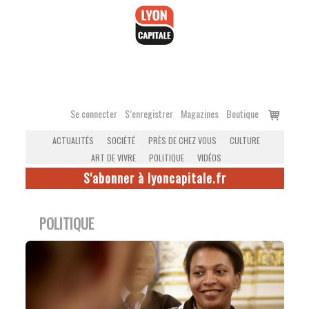
Accéder
au
contenu
Voir
Se connecter
S’enregistrer
Magazines
Boutique
le
ACTUALITÉS
SOCIÉTÉ
PRÈS DE CHEZ VOUS
CULTURE
panier
ART DE VIVRE
POLITIQUE
VIDÉOS
S'abonner à lyoncapitale.fr
POLITIQUE