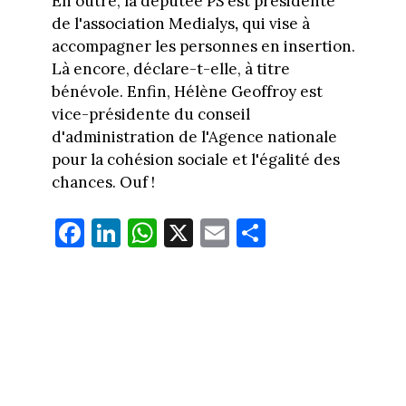
En outre, la députée PS est présidente
de l'association Medialys
,
qui vise à
accompagner les personnes en insertion.
Là encore, déclare-t-elle, à titre
bénévole. Enfin, Hélène Geoffroy est
vice-présidente du conseil
d'administration de l'Agence nationale
pour la cohésion sociale et l'égalité des
chances. Ouf !
Fa
Li
W
X
E
Pa
ce
nk
ha
m
rt
bo
ed
ts
ail
ag
ok
In
Ap
er
p