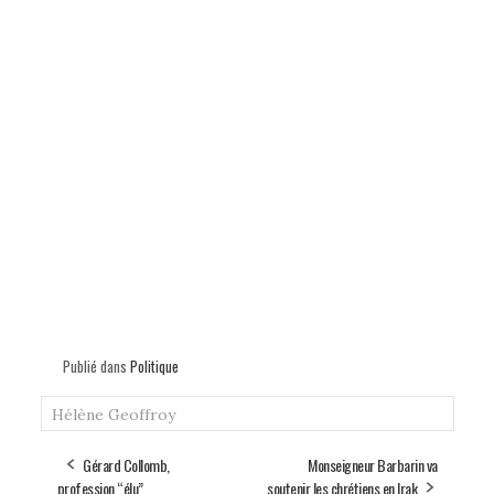
Publié dans
Politique
Hélène Geoffroy
Gérard Collomb,
Monseigneur Barbarin va
profession “élu”
soutenir les chrétiens en Irak