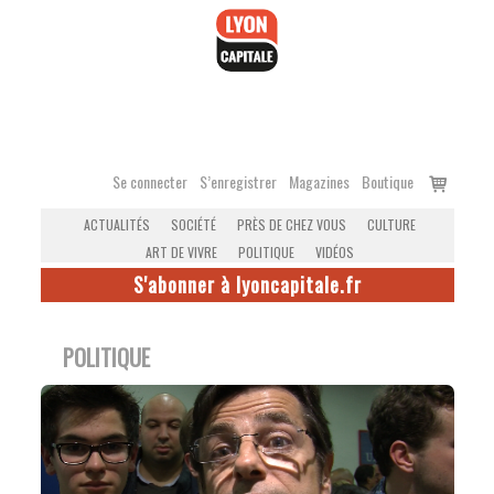
Accéder
au
contenu
Voir
Se connecter
S’enregistrer
Magazines
Boutique
le
ACTUALITÉS
SOCIÉTÉ
PRÈS DE CHEZ VOUS
CULTURE
panier
ART DE VIVRE
POLITIQUE
VIDÉOS
S'abonner à lyoncapitale.fr
POLITIQUE