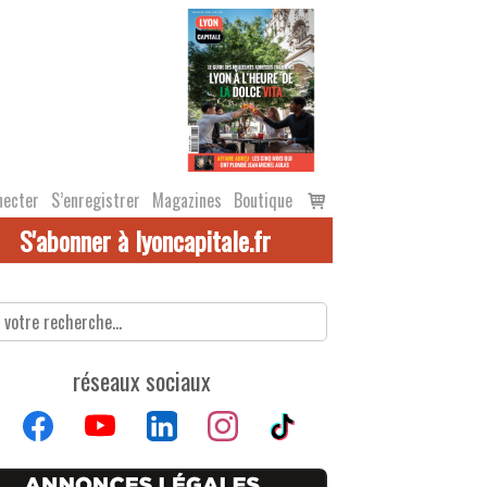
Voir
necter
S’enregistrer
Magazines
Boutique
le
S'abonner à lyoncapitale.fr
panier
réseaux sociaux