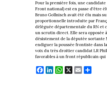
Pour la première fois, une candidat
Front national) est en passe d'être él
Bruno Gollnisch avait été élu mais su
proportionnelle introduite par Franço
déléguée départementale du RN et ca
un scrutin direct. Elle sera opposée 
désistement de la députée sortante M
endiguer la poussée frontiste dans la
voix du très droitier candidat LR P
favorables à un front républicain qui s
Fa
Li
W
X
E
Pa
ce
nk
ha
m
rt
bo
ed
ts
ail
ag
ok
In
Ap
er
p