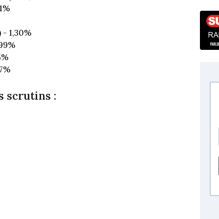
21%
 - 1,30%
,99%
85%
17%
 scrutins :