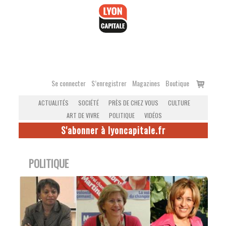
Accéder
au
contenu
Voir
Se connecter
S’enregistrer
Magazines
Boutique
le
ACTUALITÉS
SOCIÉTÉ
PRÈS DE CHEZ VOUS
CULTURE
panier
ART DE VIVRE
POLITIQUE
VIDÉOS
S'abonner à lyoncapitale.fr
POLITIQUE