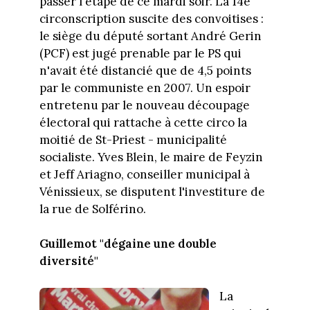
passer l'étape de ce mardi soir. La 14e
circonscription suscite des convoitises :
le siège du député sortant André Gerin
(PCF) est jugé prenable par le PS qui
n'avait été distancié que de 4,5 points
par le communiste en 2007. Un espoir
entretenu par le nouveau découpage
électoral qui rattache à cette circo la
moitié de St-Priest - municipalité
socialiste. Yves Blein, le maire de Feyzin
et Jeff Ariagno, conseiller municipal à
Vénissieux, se disputent l'investiture de
la rue de Solférino.
Guillemot "dégaine une double
diversité"
La