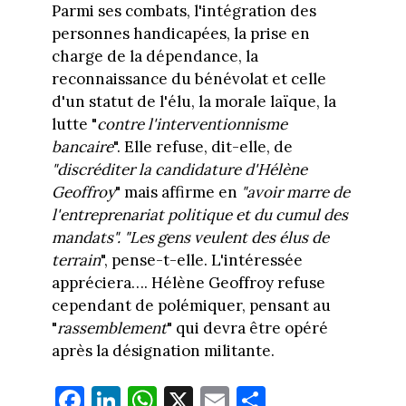
Parmi ses combats, l'intégration des
personnes handicapées, la prise en
charge de la dépendance, la
reconnaissance du bénévolat et celle
d'un statut de l'élu, la morale laïque, la
lutte "
contre l'interventionnisme
bancaire
". Elle refuse, dit-elle, de
"discréditer la candidature d'Hélène
Geoffroy
" mais affirme en
"avoir marre de
l'entreprenariat politique et du cumul des
mandats". "Les gens veulent des élus de
terrain
", pense-t-elle. L'intéressée
appréciera…. Hélène Geoffroy refuse
cependant de polémiquer, pensant au
"
rassemblement
" qui devra être opéré
après la désignation militante.
Fa
Li
W
X
E
Pa