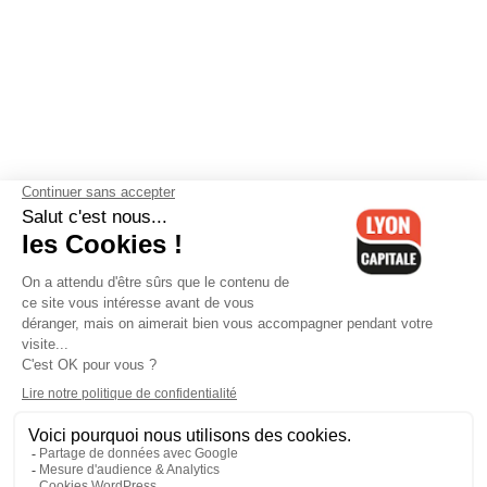
Contactez-nous
-
Mentions légales
-
CGV
-
Politique de
confidentialité
-
Gestion des cookies
-
Lyon Capitale TV
-
Archives