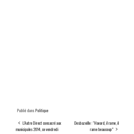
Publié dans
Politique
L'Autre Direct consacré aux
Desbazeille : “Havard, il rame, il
municipales 2014, ce vendredi
rame beaucoup”