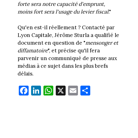
forte sera notre capacité d'emprunt,
moins fort sera l'usage du levier fiscal
."
Qu'en est-il réellement ? Contacté par
Lyon Capitale, Jérôme Sturla a qualifié le
document en question de "
mensonger et
diffamatoire
", et précise qu'il fera
parvenir un communiqué de presse aux
médias à ce sujet dans les plus brefs
délais.
Fa
Li
W
X
E
Pa
ce
nk
ha
m
rt
bo
ed
ts
ail
ag
ok
In
Ap
er
p