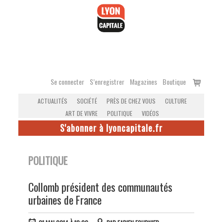
Accéder
au
contenu
Voir
Se connecter
S’enregistrer
Magazines
Boutique
le
ACTUALITÉS
SOCIÉTÉ
PRÈS DE CHEZ VOUS
CULTURE
panier
ART DE VIVRE
POLITIQUE
VIDÉOS
S'abonner à lyoncapitale.fr
POLITIQUE
Collomb président des communautés
urbaines de France