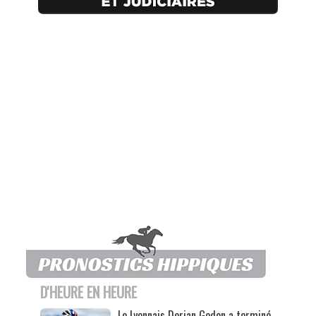
D'HEURE EN HEURE
Le Lyonnais Dorian Godon a terminé