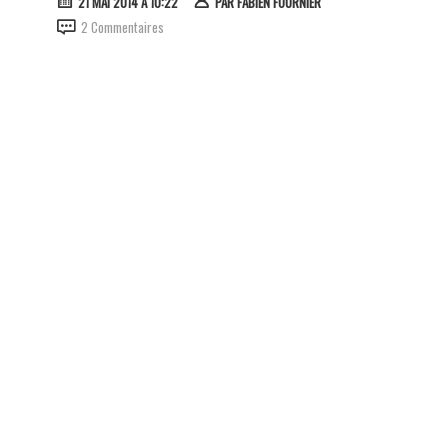
21 MAI 2014 À 10:22
PAR
FABIEN FOURNIER
2 Commentaires