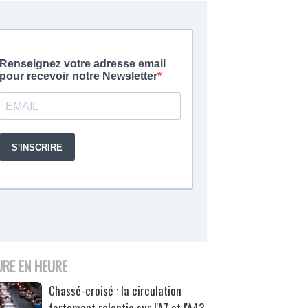
URE EN HEURE
Chassé-croisé : la circulation
fortement ralentie sur l'A7 et l'A43