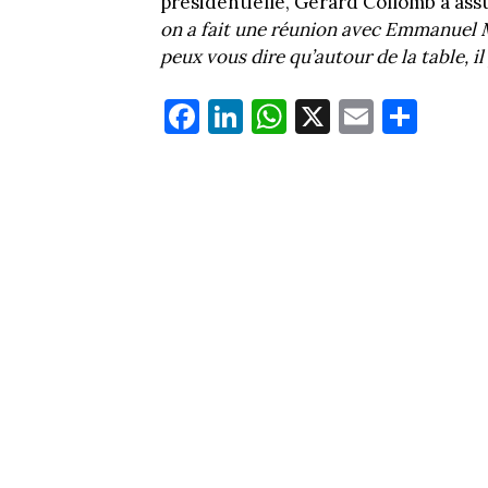
présidentielle, Gérard Collomb a ass
on a fait une réunion avec Emmanuel M
peux vous dire qu’autour de la table, il
Fa
Li
W
X
E
Pa
ce
nk
ha
m
rt
bo
ed
ts
ail
ag
ok
In
Ap
er
p