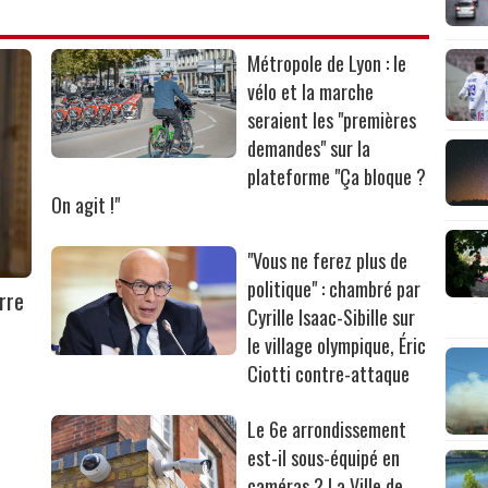
Métropole de Lyon : le
vélo et la marche
seraient les "premières
demandes" sur la
plateforme "Ça bloque ?
On agit !"
"Vous ne ferez plus de
politique" : chambré par
rre
Cyrille Isaac-Sibille sur
le village olympique, Éric
Ciotti contre-attaque
Le 6e arrondissement
est-il sous-équipé en
caméras ? La Ville de