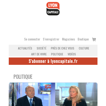
Accéder
au
contenu
Voir
Se connecter
S’enregistrer
Magazines
Boutique
le
ACTUALITÉS
SOCIÉTÉ
PRÈS DE CHEZ VOUS
CULTURE
panier
ART DE VIVRE
POLITIQUE
VIDÉOS
S'abonner à lyoncapitale.fr
POLITIQUE