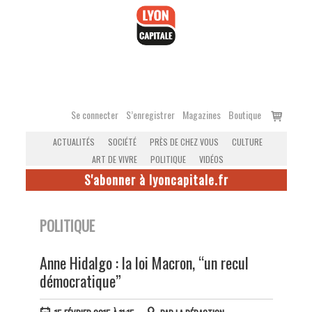
Accéder
au
contenu
Voir
Se connecter
S’enregistrer
Magazines
Boutique
le
ACTUALITÉS
SOCIÉTÉ
PRÈS DE CHEZ VOUS
CULTURE
panier
ART DE VIVRE
POLITIQUE
VIDÉOS
S'abonner à lyoncapitale.fr
POLITIQUE
Anne Hidalgo : la loi Macron, “un recul
démocratique”