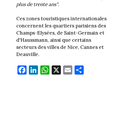
plus de trente ans"
.
Ces zones touristiques internationales
concernent les quartiers parisiens des
Champs-Elysées, de Saint-Germain et
d'Haussmann, ainsi que certains
secteurs des villes de Nice, Cannes et
Deauville.
Fa
Li
W
X
E
Pa
ce
nk
ha
m
rt
bo
ed
ts
ail
ag
ok
In
Ap
er
p