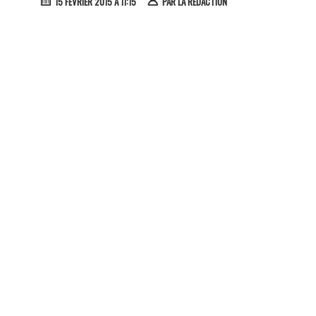
15 FÉVRIER 2015 À 11:15
PAR
LA RÉDACTION