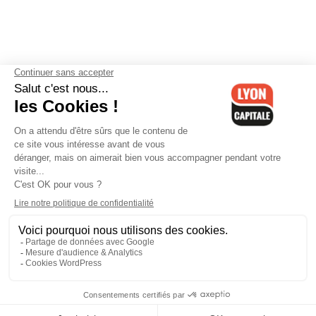
Contactez-nous
-
Mentions légales
-
CGV
-
Politique de
confidentialité
-
Gestion des cookies
-
Lyon Capitale TV
-
Archives
Lyon Capitale
Lyon Capitale - 51 avenue Maréchal Foch - CS 40091 - 69456 Lyon
Cedex 06