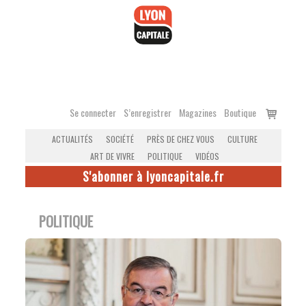
Accéder
au
contenu
Voir
Se connecter
S’enregistrer
Magazines
Boutique
le
ACTUALITÉS
SOCIÉTÉ
PRÈS DE CHEZ VOUS
CULTURE
panier
ART DE VIVRE
POLITIQUE
VIDÉOS
S'abonner à lyoncapitale.fr
POLITIQUE