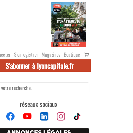
Voir
necter
S’enregistrer
Magazines
Boutique
le
S'abonner à lyoncapitale.fr
panier
réseaux sociaux