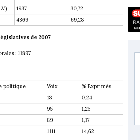
LV)
1937
30,72
4369
69,28
législatives de 2007
rales : 11897
e politique
Voix
% Exprimés
18
0,24
95
1,25
89
1,17
1111
14,62