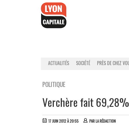
Accéder
au
contenu
ACTUALITÉS
SOCIÉTÉ
PRÈS DE CHEZ VO
POLITIQUE
Verchère fait 69,28% 
17 JUIN 2012 À 20:55
PAR
LA RÉDACTION