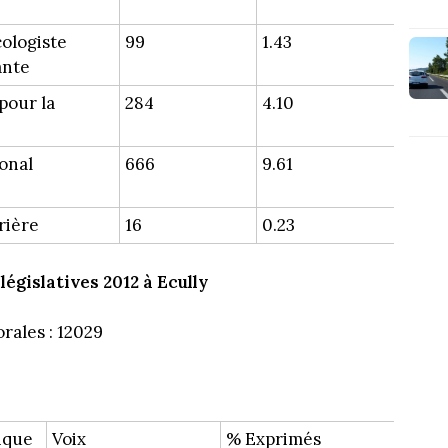
cologiste
99
1.43
ante
pour la
284
4.10
onal
666
9.61
rière
16
0.23
législatives 2012 à Ecully
orales : 12029
tique
Voix
% Exprimés