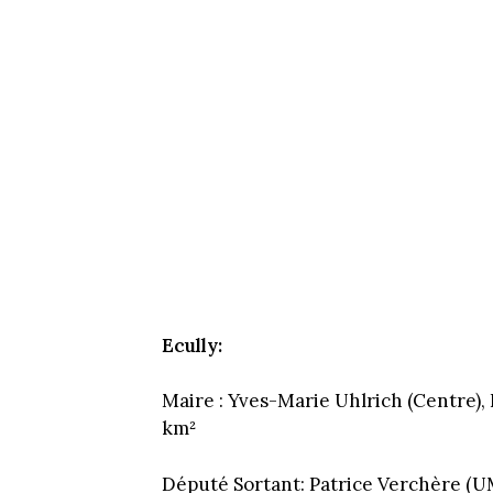
Ecully:
Maire : Yves-Marie Uhlrich (Centre), P
km²
Député Sortant: Patrice Verchère (U