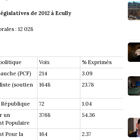
législatives de 2012 à Ecully
rales : 12 028
politique
Voix
% Exprimés
Gauche (PCF)
214
3.09
liste (soutien
1648
23.78
 République
72
1.04
r un
3768
54.36
 Populaire
 Pour la
164
2.37