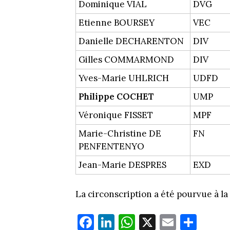
Dominique VIAL
DVG
Etienne BOURSEY
VEC
Danielle DECHARENTON
DIV
Gilles COMMARMOND
DIV
Yves-Marie UHLRICH
UDFD
Philippe COCHET
UMP
Véronique FISSET
MPF
Marie-Christine DE
FN
PENFENTENYO
Jean-Marie DESPRES
EXD
La circonscription a été pourvue à la
Fa
Li
W
X
E
Pa