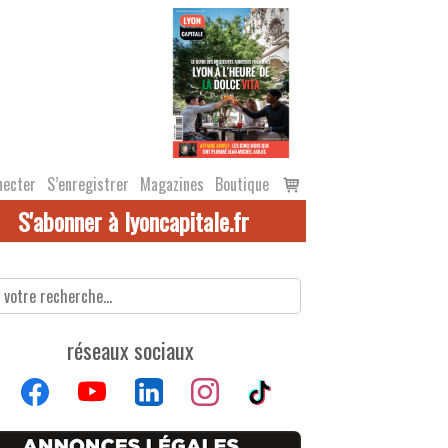
Voir
necter
S’enregistrer
Magazines
Boutique
le
S'abonner à lyoncapitale.fr
panier
réseaux sociaux