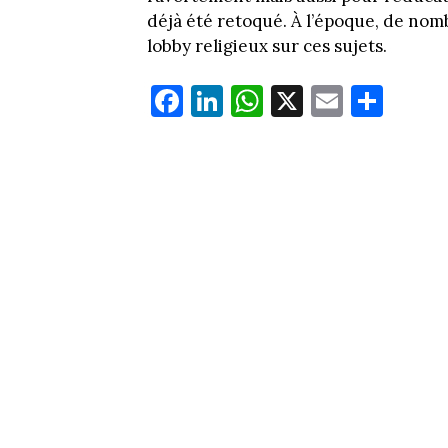
déjà été retoqué. À l’époque, de no
lobby religieux sur ces sujets.
Fa
Li
W
X
E
Pa
ce
nk
ha
m
rt
bo
ed
ts
ail
ag
ok
In
Ap
er
p