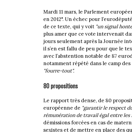
Mardi 11 mars, le Parlement européen
en 2012". Un échec pour l’eurodéput
de ce texte, qui y voit
"un signal hont
plus amer que ce vote intervenait d
jours seulement après la Journée int
il s’en est fallu de peu pour que le te
avec l’abstention notable de 87 euro
notamment répété dans le camp des c
"fourre-tout".
80 propositions
Le rapport très dense, de 80 proposi
européenne de
"garantir le respect d
rémunération de travail égal entre le
démissions forcées en cas de materni
sexistes et de mettre en place des q