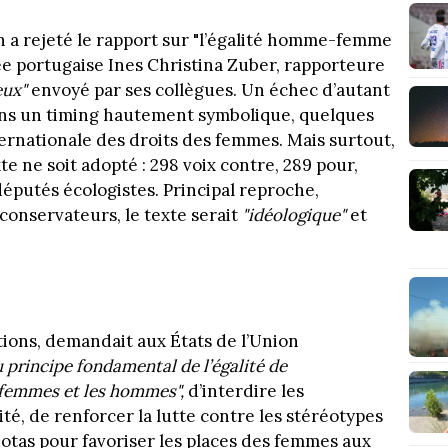
 a rejeté le rapport sur "l’égalité homme-femme
ée portugaise Ines Christina Zuber, rapporteure
eux"
envoyé par ses collègues. Un échec d’autant
ans un timing hautement symbolique, quelques
ernationale des droits des femmes. Mais surtout,
xte ne soit adopté : 298 voix contre, 289 pour,
députés écologistes. Principal reproche,
onservateurs, le texte serait
"idéologique"
et
tions, demandait aux États de l’Union
u principe fondamental de l’égalité de
s femmes et les hommes",
d’interdire les
té, de renforcer la lutte contre les stéréotypes
uotas pour favoriser les places des femmes aux