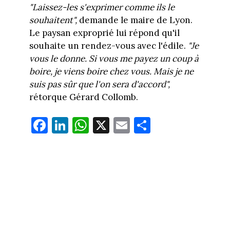
"Laissez-les s'exprimer comme ils le
souhaitent",
demande le maire de Lyon.
Le paysan exproprié lui répond qu'il
souhaite un rendez-vous avec l'édile.
"Je
vous le donne. Si vous me payez un coup à
boire, je viens boire chez vous. Mais je ne
suis pas sûr que l'on sera d'accord",
rétorque Gérard Collomb.
Fa
Li
W
X
E
Pa
ce
nk
ha
m
rt
bo
ed
ts
ail
ag
ok
In
Ap
er
p