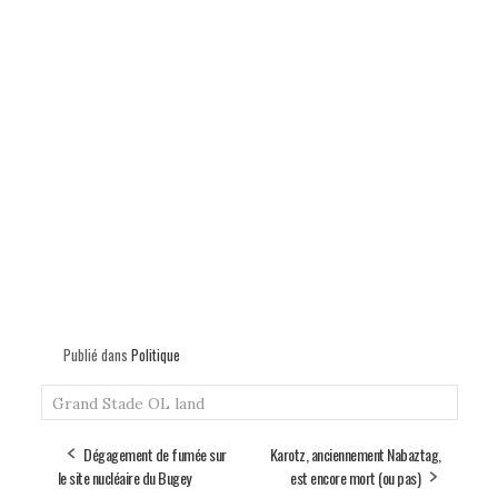
Publié dans
Politique
Grand Stade
OL land
Dégagement de fumée sur
Karotz, anciennement Nabaztag,
le site nucléaire du Bugey
est encore mort (ou pas)