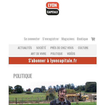
Accéder
au
contenu
Voir
Se connecter
S’enregistrer
Magazines
Boutique
le
ACTUALITÉS
SOCIÉTÉ
PRÈS DE CHEZ VOUS
CULTURE
panier
ART DE VIVRE
POLITIQUE
VIDÉOS
S'abonner à lyoncapitale.fr
POLITIQUE