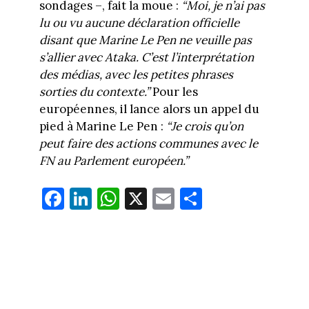
sondages –, fait la moue :
“
Moi, je n’ai pas
lu ou vu aucune déclaration officielle
disant que Marine Le Pen ne veuille pas
s’allier avec Ataka. C’est l’interprétation
des médias, avec les petites phrases
sorties du contexte.”
Pour les
européennes, il lance alors un appel du
pied à Marine Le Pen :
“Je crois qu’on
peut faire des actions communes avec le
FN au Parlement européen.”
Fa
Li
W
X
E
Pa
ce
nk
ha
m
rt
bo
ed
ts
ail
ag
ok
In
Ap
er
p