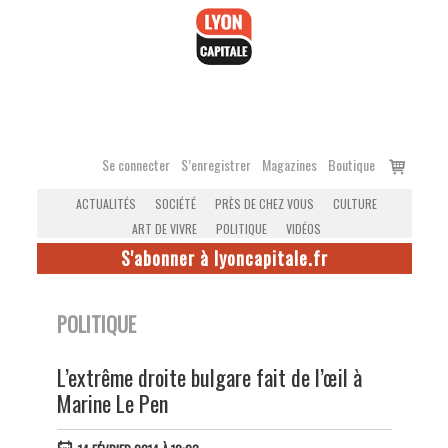
Accéder
au
contenu
Voir
Se connecter
S’enregistrer
Magazines
Boutique
le
ACTUALITÉS
SOCIÉTÉ
PRÈS DE CHEZ VOUS
CULTURE
panier
ART DE VIVRE
POLITIQUE
VIDÉOS
S'abonner à lyoncapitale.fr
POLITIQUE
L’extrême droite bulgare fait de l’œil à
Marine Le Pen