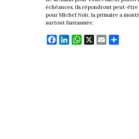
échéances, ils répondront peut-être
pour Michel Noir, la primaire a montr
surtout fantasmée.
Fa
Li
W
X
E
Pa
ce
nk
ha
m
rt
bo
ed
ts
ail
ag
ok
In
Ap
er
p