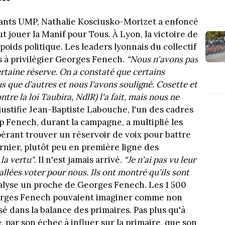
itants UMP, Nathalie Kosciusko-Morizet a enfoncé
t jouer la Manif pour Tous. À Lyon, la victoire de
poids politique. Les leaders lyonnais du collectif
s à privilégier Georges Fenech.
“Nous n'avons pas
rtaine réserve. On a constaté que certains
s que d'autres et nous l'avons souligné. Cosette et
tre la loi Taubira, NdlR) l'a fait, mais nous ne
 justifie Jean-Baptiste Labouche, l'un des cadres
p Fenech, durant la campagne, a multiplié les
pérant trouver un réservoir de voix pour battre
nier, plutôt peu en première ligne des
 la vertu"
. Il n'est jamais arrivé.
“Je n'ai pas vu leur
llées voter pour nous. Ils ont montré qu'ils sont
alyse un proche de Georges Fenech. Les 1 500
orges Fenech pouvaient imaginer comme non
é dans la balance des primaires. Pas plus qu'à
 par son échec à influer sur la primaire, que son