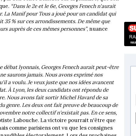
ique.
“Dans le 2e et le 6e, Georges Fenech n'aurait
ur. La Manif pour Tous a joué pour un candidat qui
fait 35 % sur ces arrondissements. De même que
 tours auprès de ces mêmes personnes”
, nuance
le débat lyonnais, Georges Fenech aurait peut-être
ne saurons jamais. Nous avons exprimé nos
'il a voulu. Je veux juste que nos idées avancent
idat. À Lyon, les deux candidats ont répondu de
e. Nous avons fait sortir Michel Havard de sa
e du genre. Les deux ont fait preuve de beaucoup de
vembre notre collectif n'existait pas. En ce sens,
ptiste Labouche. La victoire pourrait n'être que
nais comme parisiens ont vu que les consignes
 inaudibles électoralement. Lors des prochaines