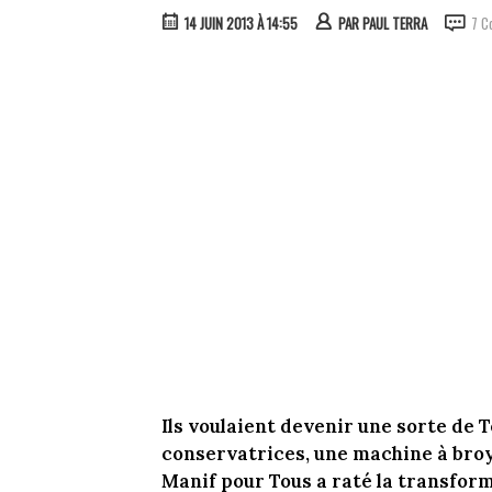
14 JUIN 2013 À 14:55
PAR
PAUL TERRA
7 C
Ils voulaient devenir une sorte de T
conservatrices, une machine à broye
Manif pour Tous a raté la transfor