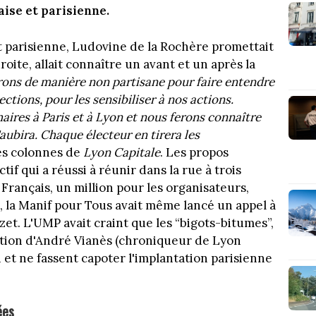
aise et parisienne.
et parisienne, Ludovine de la Rochère promettait
droite, allait connaître un avant et un après la
ons de manière non partisane pour faire entendre
ctions, pour les sensibiliser à nos actions.
ires à Paris et à Lyon et nous ferons connaître
Taubira. Chaque électeur en tirera les
les colonnes de
Lyon Capitale
. Les propos
if qui a réussi à réunir dans la rue à trois
 Français, un million pour les organisateurs,
is, la Manif pour Tous avait même lancé un appel à
et. L'UMP avait craint que les “bigots-bitumes”,
ation d'André Vianès (chroniqueur de Lyon
n et ne fassent capoter l'implantation parisienne
ées