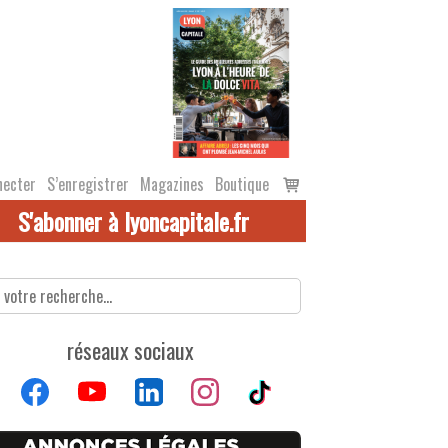
Voir
necter
S’enregistrer
Magazines
Boutique
le
S'abonner à lyoncapitale.fr
panier
réseaux sociaux