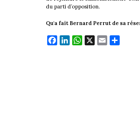
du parti d’opposition.
Qu'a fait Bernard Perrut de sa rés
Fa
Li
W
X
E
Pa
ce
nk
ha
m
rt
bo
ed
ts
ail
ag
ok
In
Ap
er
p