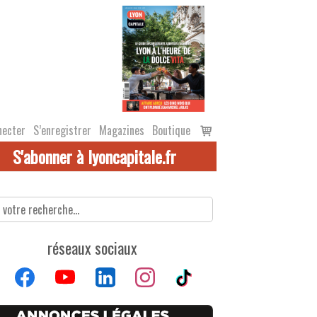
Voir
necter
S’enregistrer
Magazines
Boutique
le
S'abonner à lyoncapitale.fr
panier
réseaux sociaux