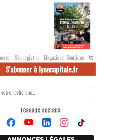
Voir
necter
S’enregistrer
Magazines
Boutique
le
S'abonner à lyoncapitale.fr
panier
réseaux sociaux