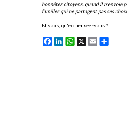
honnêtes citoyens, quand il n'envoie p
familles qui ne partagent pas ses choix
Et vous, qu'en pensez-vous ?
Fa
Li
W
X
E
Pa
ce
nk
ha
m
rt
bo
ed
ts
ail
ag
ok
In
Ap
er
p