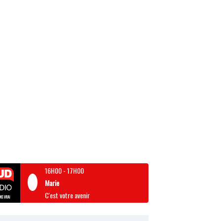
16H00
-
17H00
Marie
C'est votre avenir