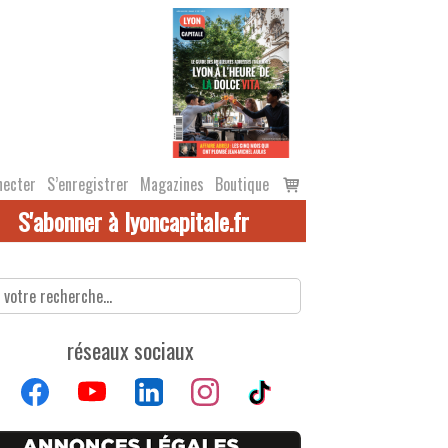
Voir
necter
S’enregistrer
Magazines
Boutique
le
S'abonner à lyoncapitale.fr
panier
réseaux sociaux