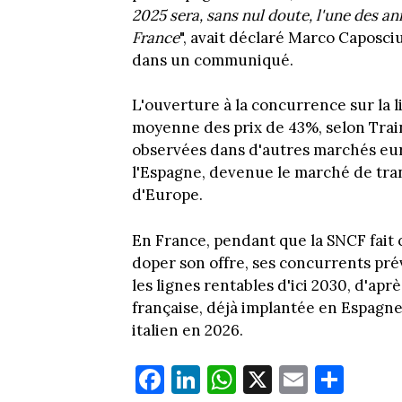
2025 sera, sans nul doute, l'une des a
France
", avait déclaré Marco Caposciu
dans un communiqué.
L'ouverture à la concurrence sur la 
moyenne des prix de 43%, selon Train
observées dans d'autres marchés eu
l'Espagne, devenue le marché de tran
d'Europe.
En France, pendant que la SNCF fait c
doper son offre, ses concurrents pré
les lignes rentables d'ici 2030, d'ap
française, déjà implantée en Espagne
italien en 2026.
Fa
Li
W
X
E
Pa