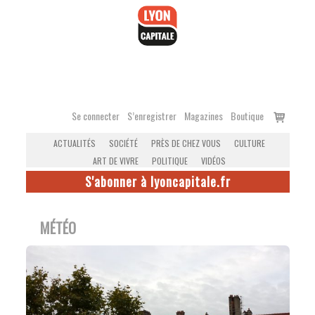
Accéder
au
contenu
Voir
Se connecter
S’enregistrer
Magazines
Boutique
le
ACTUALITÉS
SOCIÉTÉ
PRÈS DE CHEZ VOUS
CULTURE
panier
ART DE VIVRE
POLITIQUE
VIDÉOS
S'abonner à lyoncapitale.fr
MÉTÉO