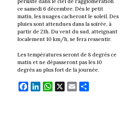
persiste dans le ciel de l'agglomération
ce samedi 6 décembre. Dès le petit
matin, les nuages cacheront le soleil. Des
pluies sont attendues dans la soirée, à
partir de 21h. Du vent du sud, atteignant
localement 10 km/h, se fera ressentir.
Les températures seront de 8 degrés ce
matin et ne dépasseront pas les 10
degrés au plus fort de la journée.
Fa
Li
W
X
E
Pa
ce
nk
ha
m
rt
bo
ed
ts
ail
ag
ok
In
Ap
er
p