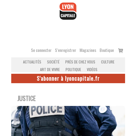
Accéder
au
contenu
Voir
Se connecter
S’enregistrer
Magazines
Boutique
le
ACTUALITÉS
SOCIÉTÉ
PRÈS DE CHEZ VOUS
CULTURE
panier
ART DE VIVRE
POLITIQUE
VIDÉOS
S'abonner à lyoncapitale.fr
JUSTICE