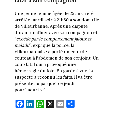
fatal à son compagnon.
Une jeune femme âgée de 25 ans a été
arrêtée mardi soir à 21h50 à son domicile
de Villeurbanne. Après une dispute
durant un dîner avec son compagnon et
“
excédé par le comportement jaloux et
maladif
”, explique la police, la
Villeurbannaise a porté un coup de
couteau à l'abdomen de son conjoint. Un
coup fatal qui a provoqué une
hémorragie du foie. En garde à vue, la
suspecte a reconnu les faits. Il va être
présenté au parquet ce jeudi
pour“meurtre”.
Fa
Li
W
X
E
Pa
ce
nk
ha
m
rt