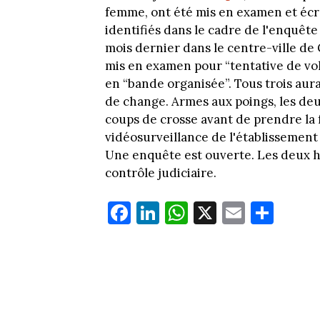
femme, ont été mis en examen et écro
identifiés dans le cadre de l'enquête
mois dernier dans le centre-ville de G
mis en examen pour “tentative de vol
en “bande organisée”. Tous trois aur
de change. Armes aux poings, les deu
coups de crosse avant de prendre la 
vidéosurveillance de l'établissement
Une enquête est ouverte. Les deux 
contrôle judiciaire.
Fa
Li
W
X
E
Pa
ce
nk
ha
m
rt
bo
ed
ts
ail
ag
ok
In
Ap
er
p