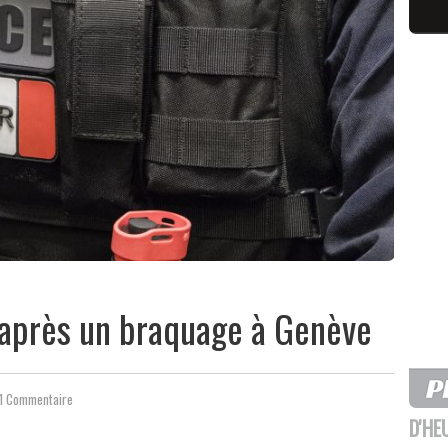
s après un braquage à Genève
1 Commentaire
D'HE