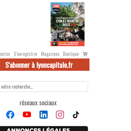
Voir
necter
S’enregistrer
Magazines
Boutique
le
S'abonner à lyoncapitale.fr
panier
réseaux sociaux