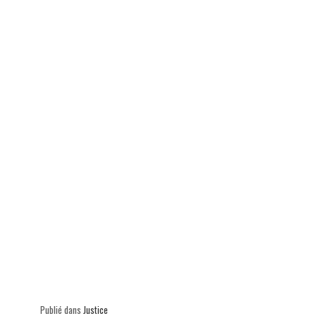
ok
In
Ap
er
p
Publié dans
Justice