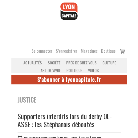
Accéder
au
contenu
Voir
Se connecter
S’enregistrer
Magazines
Boutique
le
ACTUALITÉS
SOCIÉTÉ
PRÈS DE CHEZ VOUS
CULTURE
panier
ART DE VIVRE
POLITIQUE
VIDÉOS
S'abonner à lyoncapitale.fr
JUSTICE
Supporters interdits lors du derby OL-
ASSE : les Stéphanois déboutés