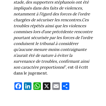
stade, des supporters stéphanois ont été
impliqués dans des faits de violences,
notamment à l’égard des forces de l’ordre
chargées de sécuriser les rencontres.Ces
troubles répétés ainsi que les violences
commises lors d’une précédente rencontre
pourtant sécurisée par les forces de l’ordre
conduisent le tribunal à considérer
qu’aucune mesure moins contraignante
n’aurait été de nature à éviter la
survenance de troubles, confirmant ainsi
son caractère proportionné
”, est-il écrit
dans le jugement.
Fa
Li
W
X
E
Pa
ce
nk
ha
m
rt
bo
ed
ts
ail
ag