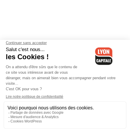
Contactez-nous
-
Mentions légales
-
CGV
-
Politique de
confidentialité
-
Gestion des cookies
-
Lyon Capitale TV
-
Archives
Lyon Capitale