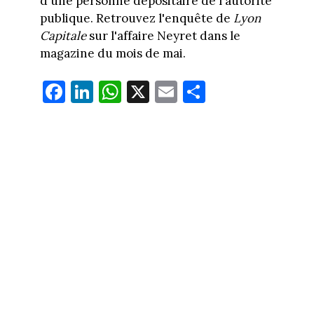
d'une personne dépositaire de l'autorité
publique. Retrouvez l'enquête de
Lyon
Capitale
sur l'affaire Neyret dans le
magazine du mois de mai.
Fa
Li
W
X
E
Pa
ce
nk
ha
m
rt
bo
ed
ts
ail
ag
ok
In
Ap
er
p