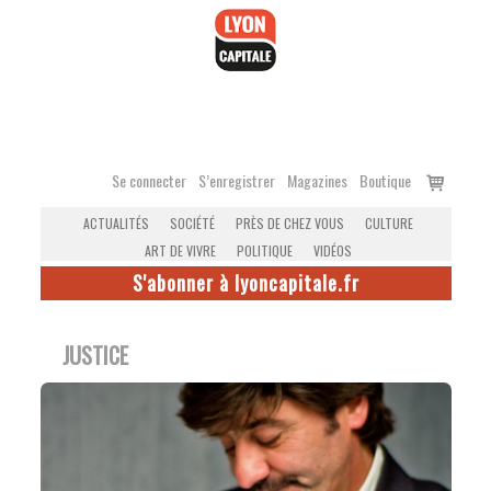
Accéder
au
contenu
Voir
Se connecter
S’enregistrer
Magazines
Boutique
le
ACTUALITÉS
SOCIÉTÉ
PRÈS DE CHEZ VOUS
CULTURE
panier
ART DE VIVRE
POLITIQUE
VIDÉOS
S'abonner à lyoncapitale.fr
JUSTICE