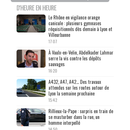
D'HEURE EN HEURE
Le Rhône en vigilance orange
canicule : plusieurs gymnases
réquisitionnés dès demain à Lyon et
Villeurbanne
17:07
À Vaulx-en-Velin, Abdelkader Lahmar
serre la vis contre les dépôts
sauvages
16:20
A432, A47, A42… Des travaux
attendus sur les routes autour de
Lyon la semaine prochaine
15:42
Rillieux-la-Pape : surpris en train de
se masturber dans la rue, un
homme interpellé
14:50