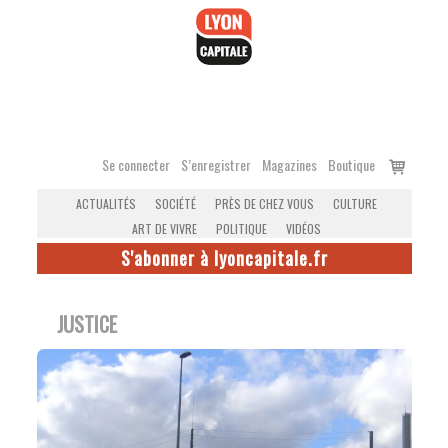
Accéder
au
contenu
Voir
Se connecter
S’enregistrer
Magazines
Boutique
le
ACTUALITÉS
SOCIÉTÉ
PRÈS DE CHEZ VOUS
CULTURE
panier
ART DE VIVRE
POLITIQUE
VIDÉOS
S'abonner à lyoncapitale.fr
JUSTICE