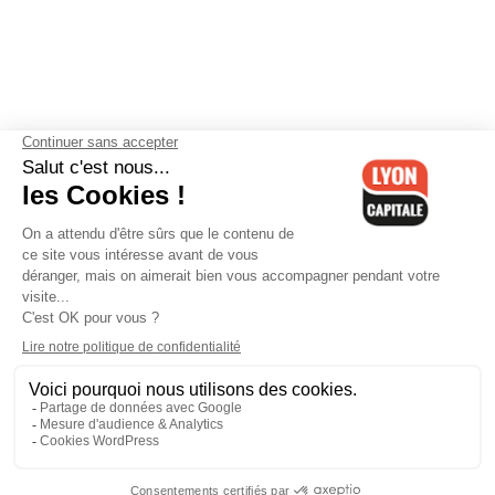
Contactez-nous
-
Mentions légales
-
CGV
-
Politique de
confidentialité
-
Gestion des cookies
-
Lyon Capitale TV
-
Archives
Lyon Capitale
Lyon Capitale - 51 avenue Maréchal Foch - CS 40091 - 69456 Lyon