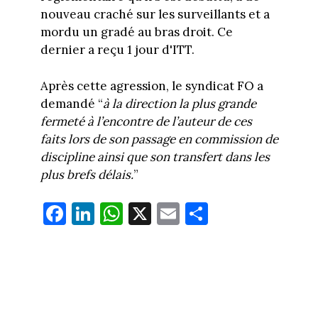
nouveau craché sur les surveillants et a
mordu un gradé au bras droit. Ce
dernier a reçu 1 jour d'ITT.
Après cette agression, le syndicat FO a
demandé “
à la direction la plus grande
fermeté à l’encontre de l’auteur de ces
faits lors de son passage en commission de
discipline ainsi que son transfert dans les
plus brefs délais.
”
Fa
Li
W
X
E
Pa
ce
nk
ha
m
rt
bo
ed
ts
ail
ag
ok
In
Ap
er
p