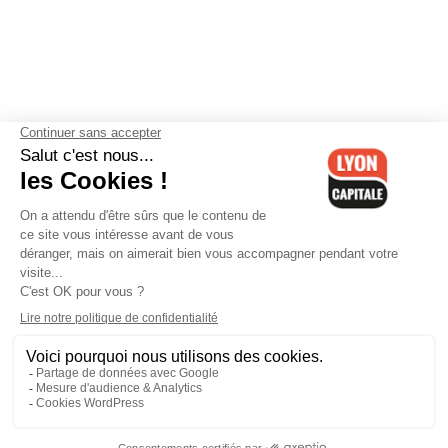
Contactez-nous
-
Mentions légales
-
CGV
-
Politique de
confidentialité
-
Gestion des cookies
-
Lyon Capitale TV
-
Archives
Lyon Capitale
Lyon Capitale - 51 avenue Maréchal Foch - CS 40091 - 69456 Lyon