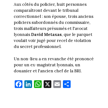
Aux côtés du policier, huit personnes
comparaîtront devant le tribunal
correctionnel : son épouse, trois anciens
policiers subordonnés du commissaire,
trois malfaiteurs présumés et l'avocat
lyonnais
David Metaxas
, que le parquet
voulait voir jugé pour recel de violation
du secret professionnel.
Un non-lieu a en revanche été prononcé
pour un ex-magistrat lyonnais, un
douanier et l'ancien chef de la BRI.
Fa
Li
W
X
E
Pa
ce
nk
ha
m
rt
bo
ed
ts
ail
ag
ok
In
Ap
er