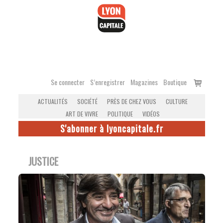
Accéder
au
contenu
Voir
Se connecter
S’enregistrer
Magazines
Boutique
le
ACTUALITÉS
SOCIÉTÉ
PRÈS DE CHEZ VOUS
CULTURE
panier
ART DE VIVRE
POLITIQUE
VIDÉOS
S'abonner à lyoncapitale.fr
JUSTICE