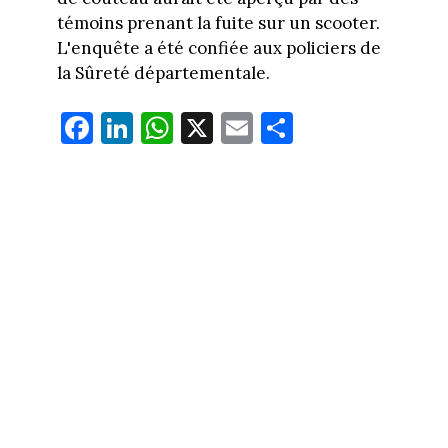
témoins prenant la fuite sur un scooter.
L'enquête a été confiée aux policiers de
la Sûreté départementale.
Fa
Li
W
X
E
Pa
ce
nk
ha
m
rt
bo
ed
ts
ail
ag
ok
In
Ap
er
p