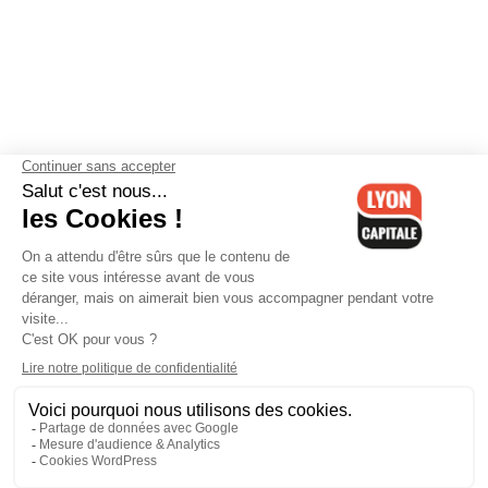
Contactez-nous
-
Mentions légales
-
CGV
-
Politique de
confidentialité
-
Gestion des cookies
-
Lyon Capitale TV
-
Archives
Lyon Capitale