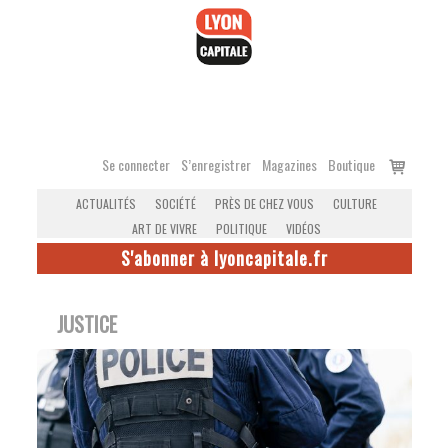
Accéder
au
contenu
Voir
Se connecter
S’enregistrer
Magazines
Boutique
le
ACTUALITÉS
SOCIÉTÉ
PRÈS DE CHEZ VOUS
CULTURE
panier
ART DE VIVRE
POLITIQUE
VIDÉOS
S'abonner à lyoncapitale.fr
JUSTICE