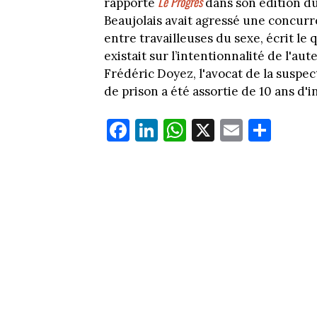
Le Progrès
rapporte
dans son édition du
Beaujolais avait agressé une concurr
entre travailleuses du sexe, écrit le 
existait sur l’intentionnalité de l'aute
Frédéric Doyez, l'avocat de la suspec
de prison a été assortie de 10 ans d'i
Fa
Li
W
X
E
Pa
ce
nk
ha
m
rt
bo
ed
ts
ail
ag
ok
In
Ap
er
p