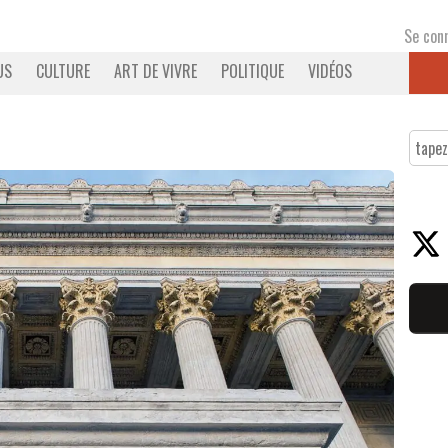
Se con
US
CULTURE
ART DE VIVRE
POLITIQUE
VIDÉOS