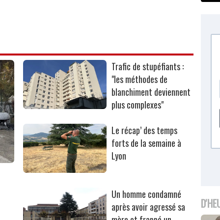
Trafic de stupéfiants :
"les méthodes de
blanchiment deviennent
plus complexes"
Le récap’ des temps
forts de la semaine à
Lyon
Un homme condamné
D'HE
après avoir agressé sa
mère et frappé un