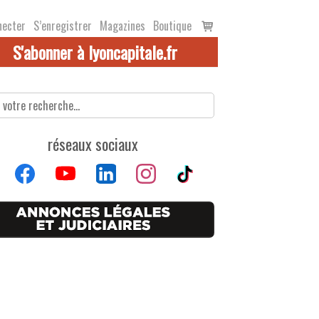
Voir
necter
S’enregistrer
Magazines
Boutique
le
S'abonner à lyoncapitale.fr
panier
réseaux sociaux