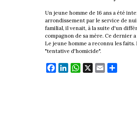
Un jeune homme de 16 ans a été inter
arrondissement par le service de nuit
familial, il venait, à la suite d'un di
compagnon de sa mère. Ce dernier a ét
Le jeune homme a reconnu les faits. 
"tentative d'homicide".
Fa
Li
W
X
E
Pa
ce
nk
ha
m
rt
bo
ed
ts
ail
ag
ok
In
Ap
er
p