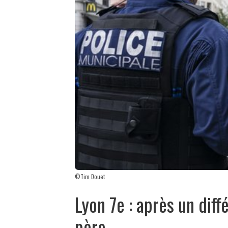
©Tim Douet
Lyon 7e : après un diff
père