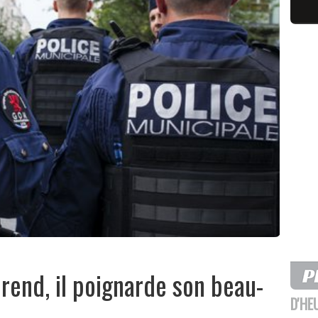
érend, il poignarde son beau-
D'HE