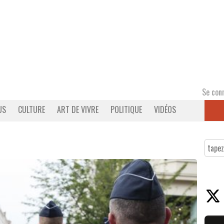
Se con
US
CULTURE
ART DE VIVRE
POLITIQUE
VIDÉOS