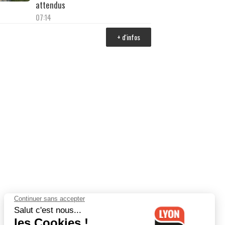
attendus
07:14
+ d'infos