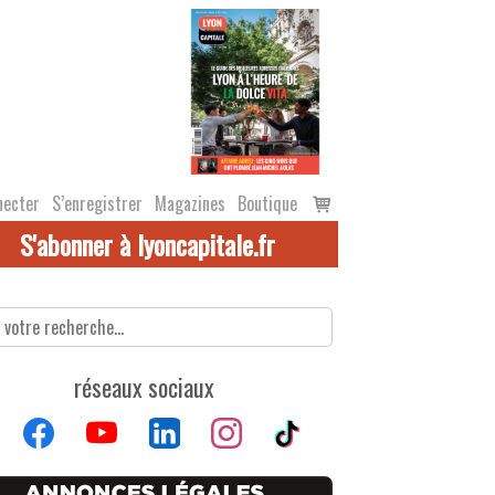
Voir
necter
S’enregistrer
Magazines
Boutique
le
S'abonner à lyoncapitale.fr
panier
réseaux sociaux