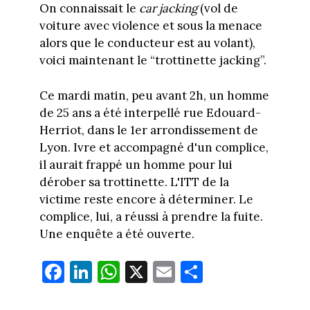
On connaissait le
car jacking
(vol de
voiture avec violence et sous la menace
alors que le conducteur est au volant),
voici maintenant le “trottinette jacking”.
Ce mardi matin, peu avant 2h, un homme
de 25 ans a été interpellé rue Edouard-
Herriot, dans le 1er arrondissement de
Lyon. Ivre et accompagné d'un complice,
il aurait frappé un homme pour lui
dérober sa trottinette. L'ITT de la
victime reste encore à déterminer. Le
complice, lui, a réussi à prendre la fuite.
Une enquête a été ouverte.
Fa
Li
W
X
E
Pa
ce
nk
ha
m
rt