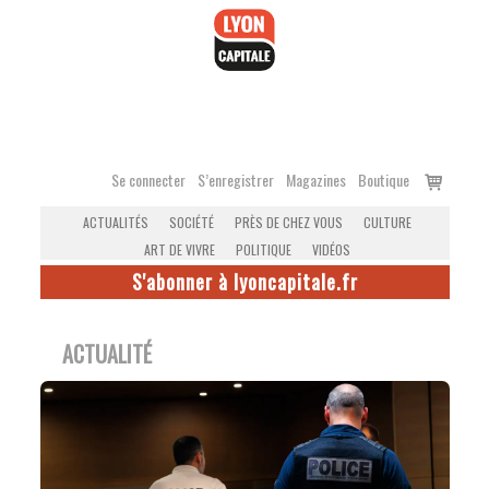
Accéder
au
contenu
Voir
Se connecter
S’enregistrer
Magazines
Boutique
le
ACTUALITÉS
SOCIÉTÉ
PRÈS DE CHEZ VOUS
CULTURE
panier
ART DE VIVRE
POLITIQUE
VIDÉOS
S'abonner à lyoncapitale.fr
ACTUALITÉ