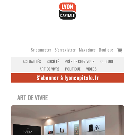
Accéder
au
contenu
Voir
Se connecter
S’enregistrer
Magazines
Boutique
le
ACTUALITÉS
SOCIÉTÉ
PRÈS DE CHEZ VOUS
CULTURE
panier
ART DE VIVRE
POLITIQUE
VIDÉOS
S'abonner à lyoncapitale.fr
ART DE VIVRE