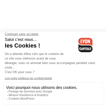
Contactez-nous
-
Mentions légales
-
CGV
-
Politique de
confidentialité
-
Gestion des cookies
-
Lyon Capitale TV
-
Archives
Lyon Capitale
Lyon Capitale - 51 avenue Maréchal Foch - CS 40091 - 69456 Lyon