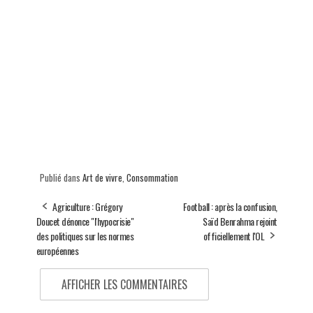
Publié dans
Art de vivre
,
Consommation
Agriculture : Grégory
Football : après la confusion,
Doucet dénonce "l'hypocrisie"
Saïd Benrahma rejoint
des politiques sur les normes
officiellement l'OL
européennes
AFFICHER LES COMMENTAIRES