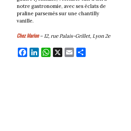
notre gastronomie, avec ses éclats de
praline parsemés sur une chantilly
vanille.
Chez Marion
– 12, rue Palais-Grillet, Lyon 2e
Fa
Li
W
X
E
Pa
ce
nk
ha
m
rt
bo
ed
ts
ail
ag
ok
In
Ap
er
p