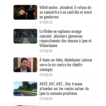
Villefranche : alcoolisé, il refuse de
se soumettre à un contrôle et mord
un gendarme
07/08/26
Le Rhône en vigilance orange
canicule : plusieurs gymnases
réquisitionnés dès demain à Lyon et
Villeurbanne
07/08/26
À Vaulx-en-Velin, Abdelkader Lahmar
serre la vis contre les dépôts
sauvages
07/08/26
A432, A47, A42… Des travaux
attendus sur les routes autour de
Lyon la semaine prochaine
07/08/26