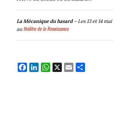
La Mécanique du hasard
– Les 13 et 14 mai
théâtre de la Renaissance
au
Fa
Li
W
X
E
Pa
ce
nk
ha
m
rt
bo
ed
ts
ail
ag
ok
In
Ap
er
p