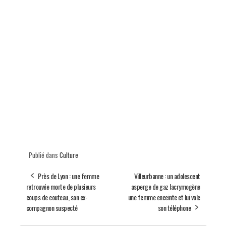
Publié dans
Culture
Près de Lyon : une femme
Villeurbanne : un adolescent
retrouvée morte de plusieurs
asperge de gaz lacrymogène
coups de couteau, son ex-
une femme enceinte et lui vole
compagnon suspecté
son téléphone