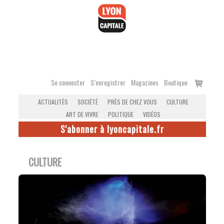
Accéder
au
contenu
Voir
Se connecter
S’enregistrer
Magazines
Boutique
le
ACTUALITÉS
SOCIÉTÉ
PRÈS DE CHEZ VOUS
CULTURE
panier
ART DE VIVRE
POLITIQUE
VIDÉOS
S'abonner à lyoncapitale.fr
CULTURE