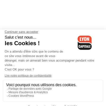
Contactez-nous
-
Mentions légales
-
CGV
-
Politique de
confidentialité
-
Gestion des cookies
-
Lyon Capitale TV
-
Archives
Lyon Capitale
Lyon Capitale - 51 avenue Maréchal Foch - CS 40091 - 69456 Lyon