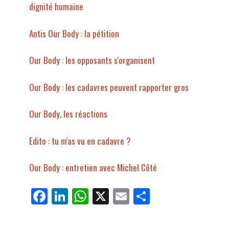
dignité humaine
Antis Our Body : la pétition
Our Body : les opposants s'organisent
Our Body : les cadavres peuvent rapporter gros
Our Body, les réactions
Edito : tu m'as vu en cadavre ?
Our Body : entretien avec Michel Côté
Fa
Li
W
X
E
Pa
ce
nk
ha
m
rt
bo
ed
ts
ail
ag