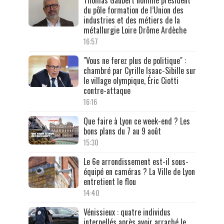
Thomas Gaubert nommé président
du pôle formation de l’Union des
industries et des métiers de la
métallurgie Loire Drôme Ardèche
16:57
"Vous ne ferez plus de politique" :
chambré par Cyrille Isaac-Sibille sur
le village olympique, Éric Ciotti
contre-attaque
16:16
Que faire à Lyon ce week-end ? Les
bons plans du 7 au 9 août
15:30
Le 6e arrondissement est-il sous-
équipé en caméras ? La Ville de Lyon
entretient le flou
14:40
Vénissieux : quatre individus
interpellés après avoir arraché le