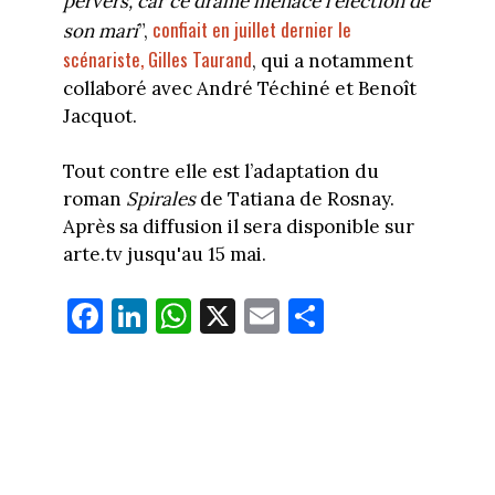
pervers, car ce drame menace l’élection de
confiait en juillet dernier le
son mari
”,
scénariste, Gilles Taurand
, qui a notamment
collaboré avec André Téchiné et Benoît
Jacquot.
Tout contre elle est
l’adaptation du
roman
Spirales
de Tatiana de Rosnay.
Après sa diffusion il sera disponible sur
arte.tv jusqu'au 15 mai.
Fa
Li
W
X
E
Pa
ce
nk
ha
m
rt
bo
ed
ts
ail
ag
ok
In
Ap
er
p