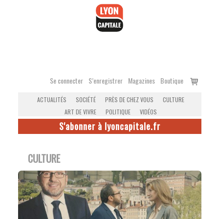
Accéder
au
contenu
Voir
Se connecter
S’enregistrer
Magazines
Boutique
le
ACTUALITÉS
SOCIÉTÉ
PRÈS DE CHEZ VOUS
CULTURE
panier
ART DE VIVRE
POLITIQUE
VIDÉOS
S'abonner à lyoncapitale.fr
CULTURE