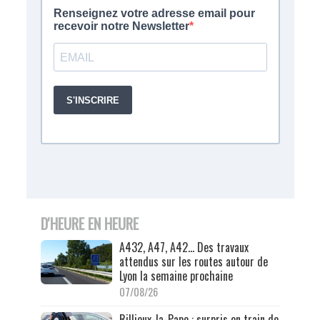
D'HEURE EN HEURE
A432, A47, A42… Des travaux
attendus sur les routes autour de
Lyon la semaine prochaine
07/08/26
Rillieux-la-Pape : surpris en train de