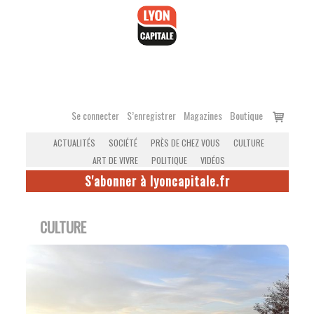
Accéder
au
contenu
Voir
Se connecter
S’enregistrer
Magazines
Boutique
le
ACTUALITÉS
SOCIÉTÉ
PRÈS DE CHEZ VOUS
CULTURE
panier
ART DE VIVRE
POLITIQUE
VIDÉOS
S'abonner à lyoncapitale.fr
CULTURE