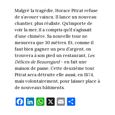
Malgré la tragédie, Horace Pitrat refuse
de s’avouer vaincu. Il lance un nouveau
chantier, plus réaliste. Qu’importe de
voir la mer, il a compris qu’il s’agissait
d’une chimère. Sa nouvelle tour ne
mesurera que 30 mètres. Et, comme il
faut bien gagner un peu d’argent, on
trouvera à son pied un restaurant,
Les
Délices de Beauregard
– en fait une
maison de passe. Cette deuxième tour
Pitrat sera détruite elle aussi, en 1874,
mais volontairement, pour laisser place à
de nouveaux bâtiments.
Fa
Li
W
X
E
Pa
ce
nk
ha
m
rt