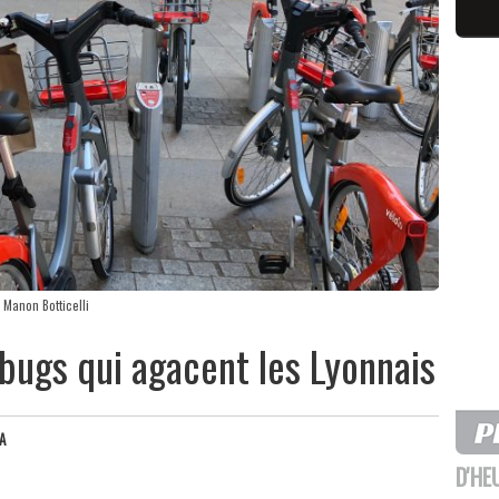
 Manon Botticelli
 bugs qui agacent les Lyonnais
A
D'HE