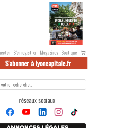
Voir
necter
S’enregistrer
Magazines
Boutique
le
S'abonner à lyoncapitale.fr
panier
réseaux sociaux