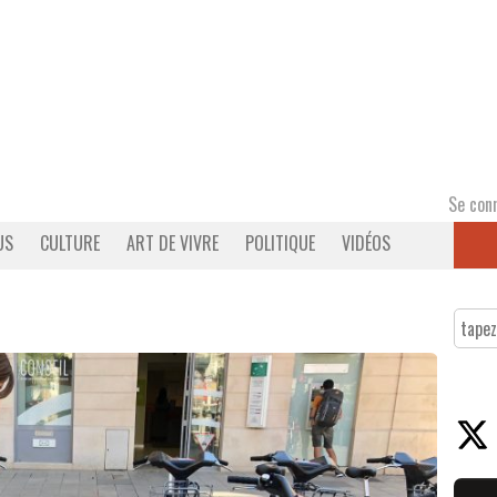
Se con
US
CULTURE
ART DE VIVRE
POLITIQUE
VIDÉOS