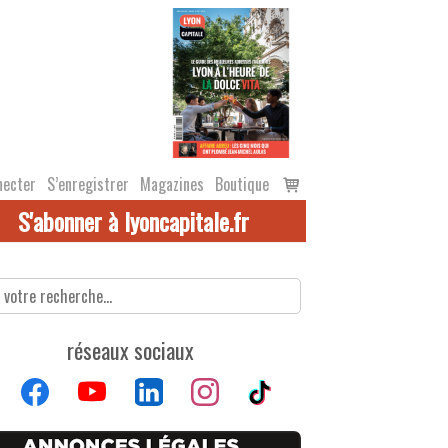
Voir
necter
S’enregistrer
Magazines
Boutique
le
S'abonner à lyoncapitale.fr
panier
réseaux sociaux