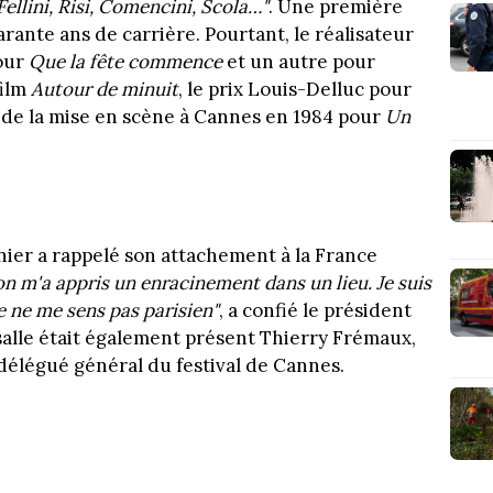
Fellini, Risi, Comencini, Scola…"
. Une première
ante ans de carrière. Pourtant, le réalisateur
pour
Que la fête commence
et un autre pour
film
Autour de minuit
, le prix Louis-Delluc pour
x de la mise en scène à Cannes en 1984 pour
Un
nier a rappelé son attachement à la France
on m'a appris un enracinement dans un lieu. Je suis
 je ne me sens pas parisien"
, a confié le président
a salle était également présent Thierry Frémaux,
 délégué général du festival de Cannes.