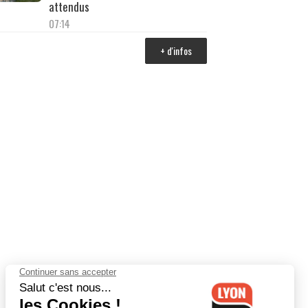
attendus
07:14
+ d'infos