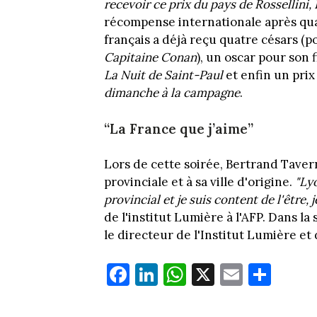
recevoir ce prix du pays de Rossellini, 
récompense internationale après quar
français a déjà reçu quatre césars (
Capitaine Conan
), un oscar pour son 
La Nuit de Saint-Paul
et enfin un pri
dimanche à la campagne
.
“La France que j’aime”
Lors de cette soirée, Bertrand Taver
provinciale et à sa ville d'origine.
"Ly
provincial et je suis content de l'être,
de l'institut Lumière à l'AFP. Dans l
le directeur de l'Institut Lumière et
Fa
Li
W
X
E
Pa
ce
nk
ha
m
rt