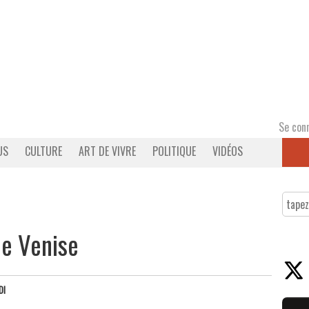
Se con
US
CULTURE
ART DE VIVRE
POLITIQUE
VIDÉOS
 de Venise
DI