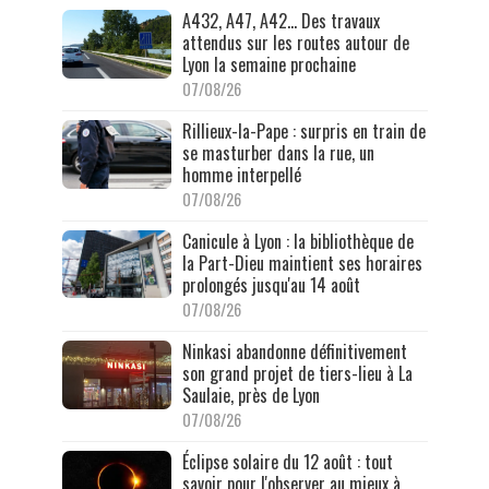
A432, A47, A42… Des travaux
attendus sur les routes autour de
Lyon la semaine prochaine
07/08/26
Rillieux-la-Pape : surpris en train de
se masturber dans la rue, un
homme interpellé
07/08/26
Canicule à Lyon : la bibliothèque de
la Part-Dieu maintient ses horaires
prolongés jusqu'au 14 août
07/08/26
Ninkasi abandonne définitivement
son grand projet de tiers-lieu à La
Saulaie, près de Lyon
07/08/26
Éclipse solaire du 12 août : tout
savoir pour l'observer au mieux à