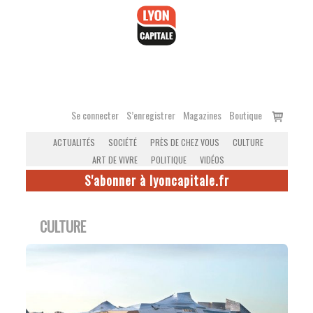
Accéder
au
contenu
Voir
Se connecter
S’enregistrer
Magazines
Boutique
le
ACTUALITÉS
SOCIÉTÉ
PRÈS DE CHEZ VOUS
CULTURE
panier
ART DE VIVRE
POLITIQUE
VIDÉOS
S'abonner à lyoncapitale.fr
CULTURE