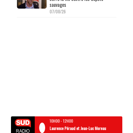
sauvages
07/08/26
10H00
-
12H00
Laurence Péraud et Jean-Luc Moreau