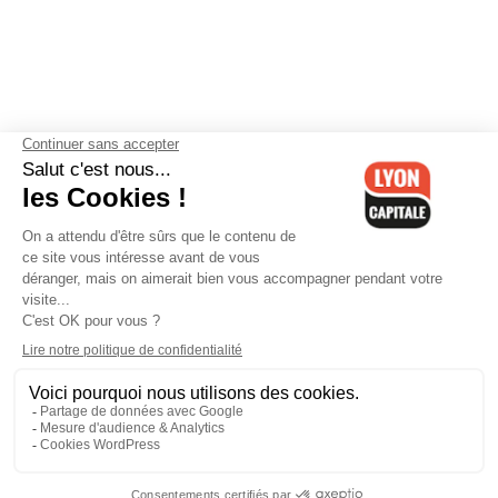
Contactez-nous
-
Mentions légales
-
CGV
-
Politique de
confidentialité
-
Gestion des cookies
-
Lyon Capitale TV
-
Archives
Lyon Capitale
Lyon Capitale - 51 avenue Maréchal Foch - CS 40091 - 69456 Lyon