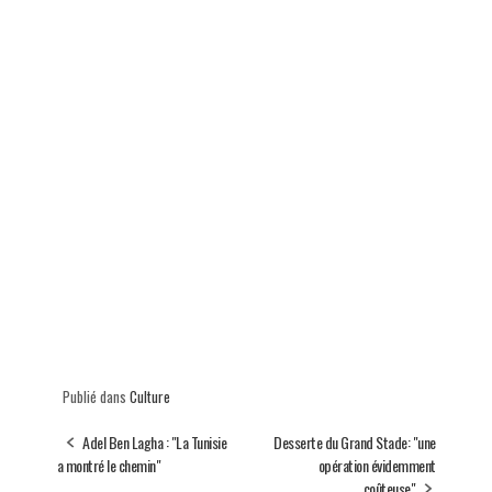
Publié dans
Culture
Adel Ben Lagha : "La Tunisie
Desserte du Grand Stade: "une
a montré le chemin"
opération évidemment
coûteuse"