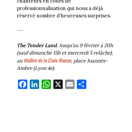
chanteurs en cours de
professionnalisation qui nous a déjà
réservé nombre d’heureuses surprises.
---
The Tender Land.
Jusqu’au 9 février à 20h
(sauf dimanche 15h et mercredi 5 relâche),
théâtre de la Croix-Rousse
au
, place Joannès-
Ambre (Lyon 4e).
Fa
Li
W
X
E
Pa
ce
nk
ha
m
rt
bo
ed
ts
ail
ag
ok
In
Ap
er
p