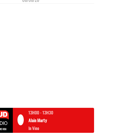
13H00
-
13H30
Alain Marty
In Vino