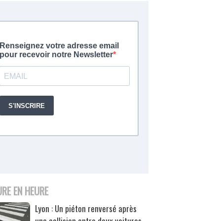
URE EN HEURE
Lyon : Un piéton renversé après
une collision entre deux voitures