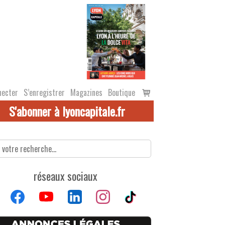
Voir
necter
S’enregistrer
Magazines
Boutique
le
S'abonner à lyoncapitale.fr
panier
réseaux sociaux