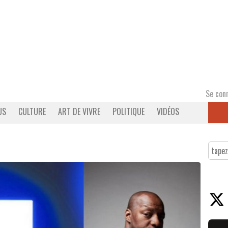
Se con
US
CULTURE
ART DE VIVRE
POLITIQUE
VIDÉOS