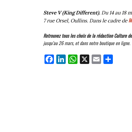
Steve V (King Different).
Du 14 au 18 m
M
7 rue Orsel, Oullins. Dans le cadre de
Retrouvez tous les choix de la rédaction Culture de
jusqu’au 26 mars, et dans notre boutique en ligne.
Fa
Li
W
X
E
Pa
ce
nk
ha
m
rt
bo
ed
ts
ail
ag
ok
In
Ap
er
p