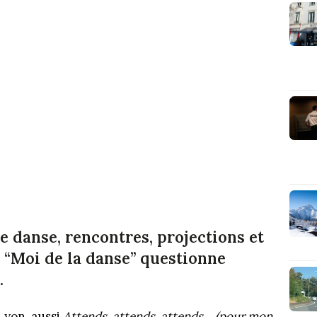
de danse, rencontres, projections et
“Moi de la danse” questionne
.
 Lyon, aussi
Attends, attends, attends… (pour mon