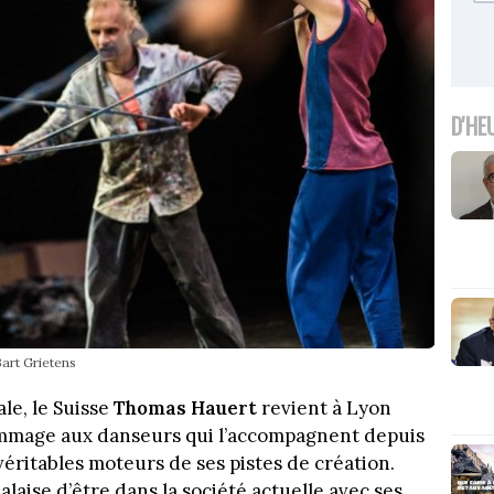
D'HE
art Grietens
le, le Suisse
Thomas Hauert
revient à Lyon
mmage aux danseurs qui l’accompagnent depuis
véritables moteurs de ses pistes de création.
aise d’être dans la société actuelle avec ses