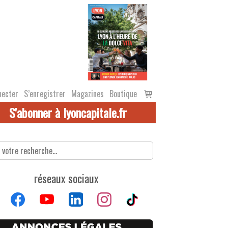
Voir
necter
S’enregistrer
Magazines
Boutique
le
S'abonner à lyoncapitale.fr
panier
réseaux sociaux