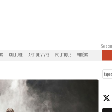
Se con
US
CULTURE
ART DE VIVRE
POLITIQUE
VIDÉOS