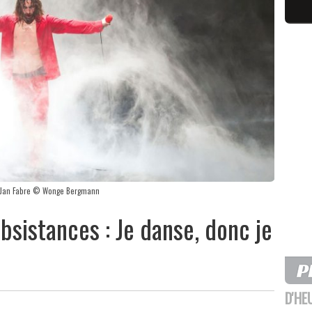
de Jan Fabre © Wonge Bergmann
bsistances : Je danse, donc je
D'HE