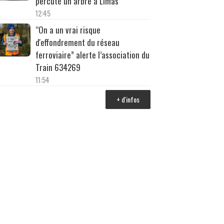
percuté un arbre à Limas
12:45
“On a un vrai risque
d'effondrement du réseau
ferroviaire” alerte l’association du
Train 634269
11:54
+ d'infos