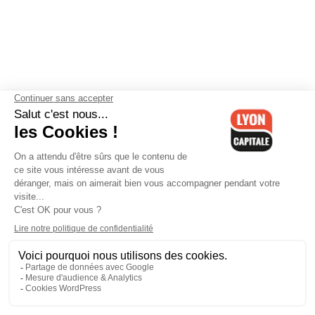
Contactez-nous
-
Mentions légales
-
CGV
-
Politique de
confidentialité
-
Gestion des cookies
-
Lyon Capitale TV
-
Archives
Lyon Capitale
Lyon Capitale - 51 avenue Maréchal Foch - CS 40091 - 69456 Lyon