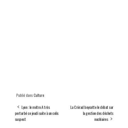
Publié dans
Culture
Lyon : le métro A très
La Criirad boycotte le débat sur
perturbé ce jeudi suite à un colis
la gestion des déchets
suspect
nucléaires