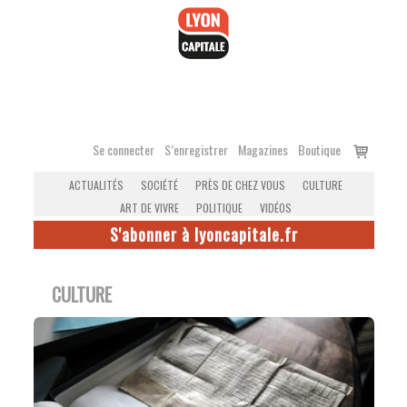
Accéder
au
contenu
Voir
Se connecter
S’enregistrer
Magazines
Boutique
le
ACTUALITÉS
SOCIÉTÉ
PRÈS DE CHEZ VOUS
CULTURE
panier
ART DE VIVRE
POLITIQUE
VIDÉOS
S'abonner à lyoncapitale.fr
CULTURE