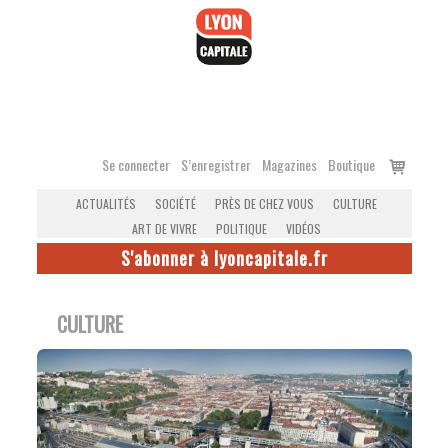
Accéder
au
contenu
Voir
Se connecter
S’enregistrer
Magazines
Boutique
le
ACTUALITÉS
SOCIÉTÉ
PRÈS DE CHEZ VOUS
CULTURE
panier
ART DE VIVRE
POLITIQUE
VIDÉOS
S'abonner à lyoncapitale.fr
CULTURE