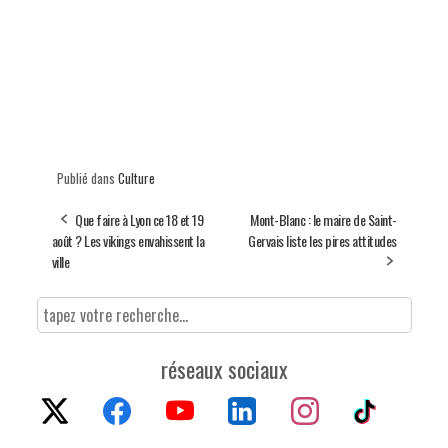
Publié dans
Culture
Que faire à Lyon ce 18 et 19
Mont-Blanc : le maire de Saint-
août ? Les vikings envahissent la
Gervais liste les pires attitudes
ville
réseaux sociaux