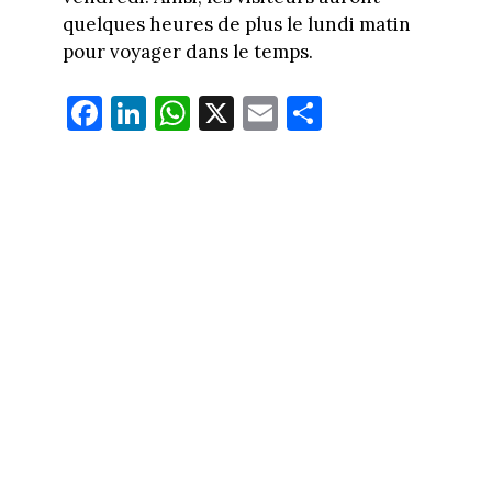
quelques heures de plus le lundi matin
pour voyager dans le temps.
Fa
Li
W
X
E
Pa
ce
nk
ha
m
rt
bo
ed
ts
ail
ag
ok
In
Ap
er
p