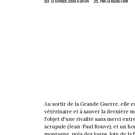
13 FÉVRIER 2008 À 00:04
PAR
LA RÉDACTION
Au sortir de la Grande Guerre, elle 
vétérinaire et à sauver la dernière m
l'objet d'une rivalité sans merci entr
scrupule (Jean-Paul Rouve), et un ho
montagne, près des loups, loin de la f