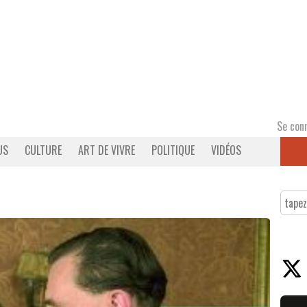
Se con
US
CULTURE
ART DE VIVRE
POLITIQUE
VIDÉOS