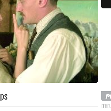
ups
D'HE