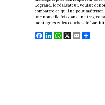
Legrand, le réalisateur, voulait dé
combattre ce qu'il ne peut maîtriser.
une nouvelle fois dans une tragicom
montagnes et les courbes de Laetiti
Fa
Li
W
X
E
Pa
ce
nk
ha
m
rt
bo
ed
ts
ail
ag
ok
In
Ap
er
p