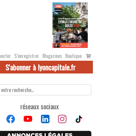
Voir
necter
S’enregistrer
Magazines
Boutique
le
S'abonner à lyoncapitale.fr
panier
réseaux sociaux