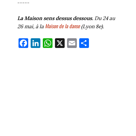
-----
La Maison sens dessus dessous.
Du 24 au
Maison de la danse
26 mai, à la
(Lyon 8e).
Fa
Li
W
X
E
Pa
ce
nk
ha
m
rt
bo
ed
ts
ail
ag
ok
In
Ap
er
p