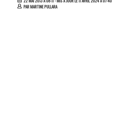
22 MAI 2013 À 08:11
- MIS À JOUR LE 11 AVRIL 2024 À 07:40
PAR
MARTINE PULLARA