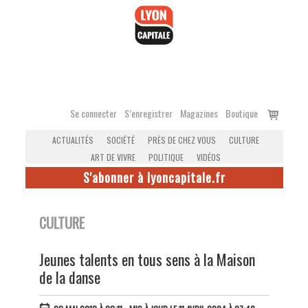
Accéder
au
contenu
Voir
Se connecter
S’enregistrer
Magazines
Boutique
le
ACTUALITÉS
SOCIÉTÉ
PRÈS DE CHEZ VOUS
CULTURE
panier
ART DE VIVRE
POLITIQUE
VIDÉOS
S'abonner à lyoncapitale.fr
CULTURE
Jeunes talents en tous sens à la Maison
de la danse