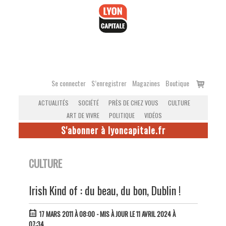
Accéder
au
contenu
Voir
Se connecter
S’enregistrer
Magazines
Boutique
le
ACTUALITÉS
SOCIÉTÉ
PRÈS DE CHEZ VOUS
CULTURE
panier
ART DE VIVRE
POLITIQUE
VIDÉOS
S'abonner à lyoncapitale.fr
CULTURE
Irish Kind of : du beau, du bon, Dublin !
17 MARS 2011 À 08:00
- MIS À JOUR LE 11 AVRIL 2024 À
07:34