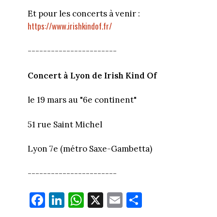
Et pour les concerts à venir :
https://www.irishkindof.fr/
-----------------------
Concert à Lyon de Irish Kind Of
le 19 mars au "6e continent"
51 rue Saint Michel
Lyon 7e (métro Saxe-Gambetta)
-----------------------
Fa
Li
W
X
E
Pa
ce
nk
ha
m
rt