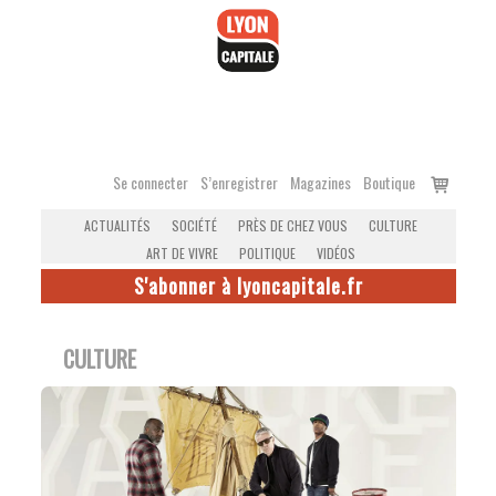
Accéder
au
contenu
Voir
Se connecter
S’enregistrer
Magazines
Boutique
le
ACTUALITÉS
SOCIÉTÉ
PRÈS DE CHEZ VOUS
CULTURE
panier
ART DE VIVRE
POLITIQUE
VIDÉOS
S'abonner à lyoncapitale.fr
CULTURE