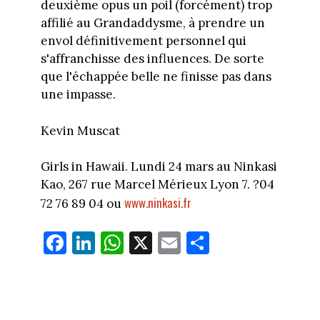
deuxième opus un poil (forcément) trop
affilié au Grandaddysme, à prendre un
envol définitivement personnel qui
s'affranchisse des influences. De sorte
que l'échappée belle ne finisse pas dans
une impasse.
Kevin Muscat
Girls in Hawaii. Lundi 24 mars au Ninkasi
Kao, 267 rue Marcel Mérieux Lyon 7. ?04
www.ninkasi.fr
72 76 89 04 ou
Fa
Li
W
X
E
Pa
ce
nk
ha
m
rt
bo
ed
ts
ail
ag
ok
In
Ap
er