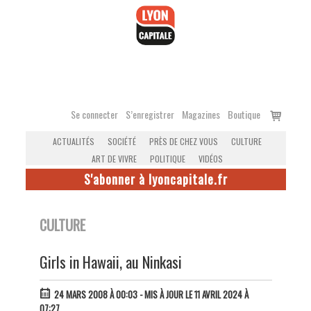
Accéder
au
contenu
Voir
Se connecter
S’enregistrer
Magazines
Boutique
le
ACTUALITÉS
SOCIÉTÉ
PRÈS DE CHEZ VOUS
CULTURE
panier
ART DE VIVRE
POLITIQUE
VIDÉOS
S'abonner à lyoncapitale.fr
CULTURE
Girls in Hawaii, au Ninkasi
24 MARS 2008 À 00:03
- MIS À JOUR LE 11 AVRIL 2024 À
07:27