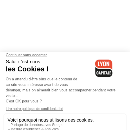
Contactez-nous
-
Mentions légales
-
CGV
-
Politique de
confidentialité
-
Gestion des cookies
-
Lyon Capitale TV
-
Archives