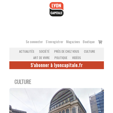
Accéder
au
contenu
Voir
Se connecter
S’enregistrer
Magazines
Boutique
le
ACTUALITÉS
SOCIÉTÉ
PRÈS DE CHEZ VOUS
CULTURE
panier
ART DE VIVRE
POLITIQUE
VIDÉOS
S'abonner à lyoncapitale.fr
CULTURE