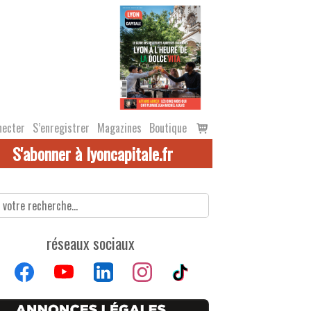
Voir
necter
S’enregistrer
Magazines
Boutique
le
S'abonner à lyoncapitale.fr
panier
réseaux sociaux