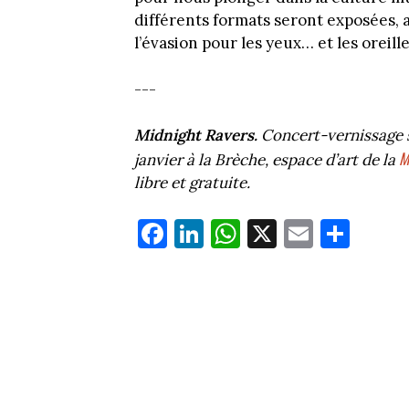
différents formats seront exposées, 
l’évasion pour les yeux… et les oreille
---
Midnight Ravers.
Concert-vernissage s
M
janvier à la Brèche, espace d’art de la
libre et gratuite.
Fa
Li
W
X
E
Pa
ce
nk
ha
m
rt
bo
ed
ts
ail
ag
ok
In
Ap
er
p