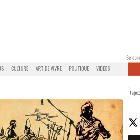
Se con
US
CULTURE
ART DE VIVRE
POLITIQUE
VIDÉOS