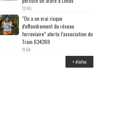
percuté un arbre à Limas
12:45
“On a un vrai risque
d'effondrement du réseau
ferroviaire” alerte l’association du
Train 634269
11:54
+ d'infos